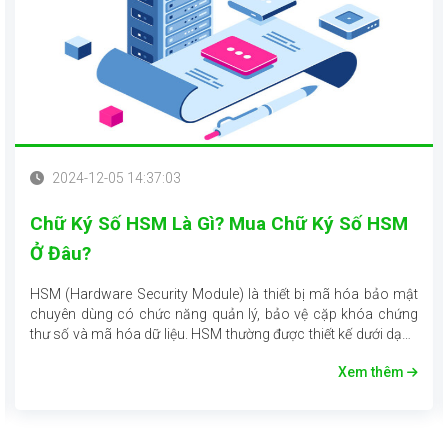
2024-12-05 14:37:03
Chữ Ký Số HSM Là Gì? Mua Chữ Ký Số HSM
Ở Đâu?
HSM (Hardware Security Module) là thiết bị mã hóa bảo mật
chuyên dùng có chức năng quản lý, bảo vệ cặp khóa chứng
thư số và mã hóa dữ liệu. HSM thường được thiết kế dưới dạng
card PCI/PCIe nối vào máy chủ hoặc một thiết bị độc lập có
Xem thêm
kết nối mạng (HSM Network). Thiết bị HSM đáp ứng các yêu
cầu về mức độ tin cậy và bảo mật dữ liệu cao đồng thời duy trì
tốc độ cung cấp dịch vụ tối ưu, hiệu năng vượt trội.