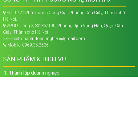
Số 10/21 Phố Trương Công Giai, Phường Cầu Giấy, Thành phố
Hà Nội.
VPGD: Tầng 3, Số 35/100, Phường Dịch Vọng Hậu, Quận Cầu
Giấy, Thành phố Hà Nội
Email: quantridoanhnghiep@gmail.com
Mobile: 0969.35.2626
SẢN PHẨM & DỊCH VỤ
Thành lập doanh nghiệp
Chữ ký số
Hóa đơn điện tử
Hợp đồng điện tử
Bảo hiểm xã hội điện tử
Dịch vụ kế toán
Thiết kế website trọn gói
CHÍNH SÁCH