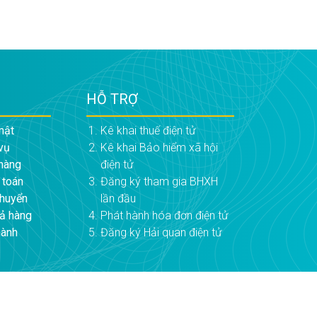
HỖ TRỢ
mật
Kê khai thuế điện tử
vụ
Kê khai Bảo hiểm xã hội
hàng
điện tử
 toán
Đăng ký tham gia BHXH
chuyển
lần đầu
rả hàng
Phát hành hóa đơn điện tử
hành
Đăng ký Hải quan điện tử
Design by 2025 ©
Quản Trị Doanh Nghiệp