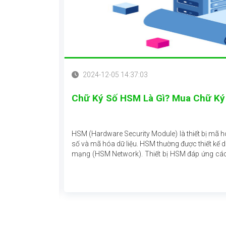
2024-12-05 14:37:03
Chữ Ký Số HSM Là Gì? Mua Chữ Ký
ột tổ chức doanh
HSM (Hardware Security Module) là thiết bị mã 
số và mã hóa dữ liệu. HSM thường được thiết kế d
mạng (HSM Network). Thiết bị HSM đáp ứng các y
cung cấp dịch vụ tối ưu, hiệu năng vượt trội.
Xem thêm