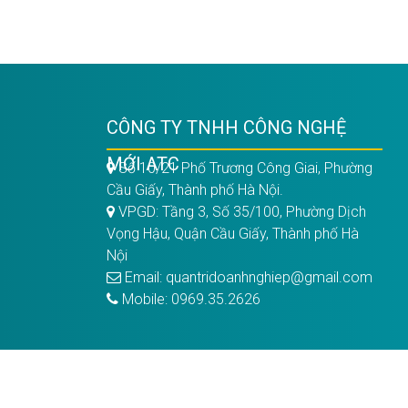
CÔNG TY TNHH CÔNG NGHỆ
MỚI ATC
Số 10/21 Phố Trương Công Giai, Phường
Cầu Giấy, Thành phố Hà Nội.
VPGD: Tầng 3, Số 35/100, Phường Dịch
Vọng Hậu, Quận Cầu Giấy, Thành phố Hà
Nội
Email: quantridoanhnghiep@gmail.com
Mobile: 0969.35.2626