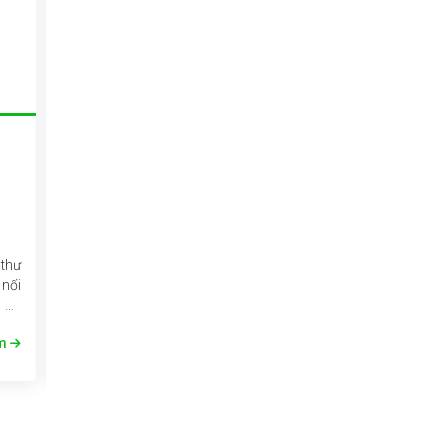
2024-12-05 13:39:20
Chữ Ký Số Cá Nhân Là Gì? Mua Chữ Ký Số C
 thư
Chữ ký số cá nhân là một loại chữ ký điện tử được mã hóa và 
 nối
được sử dụng để xác minh danh tính của người ký nhận.
c độ
êm