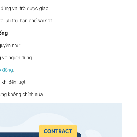
 đúng vai trò được giao.
à lưu trữ, hạn chế sai sót.
hống
quyền như:
g và người dùng.
p đồng
.
khi đến lượt.
hưng không chỉnh sửa.