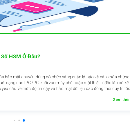
 Số HSM Ở Đâu?
hóa bảo mật chuyên dùng có chức năng quản lý, bảo vệ cặp khóa chứng
ưới dạng card PCI/PCIe nối vào máy chủ hoặc một thiết bị độc lập có kết
êu cầu về mức độ tin cậy và bảo mật dữ liệu cao đồng thời duy trì tố
Xem th