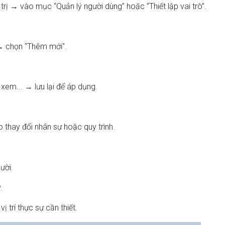
rị → vào mục “Quản lý người dùng” hoặc “Thiết lập vai trò”.
 → chọn "Thêm mới".
i xem... → lưu lại để áp dụng.
o thay đổi nhân sự hoặc quy trình.
ười.
.
 trí thực sự cần thiết.