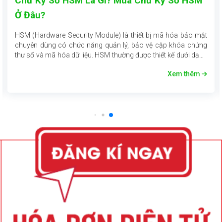
Chữ Ký Số HSM Là Gì? Mua Chữ Ký Số HSM
Ở Đâu?
HSM (Hardware Security Module) là thiết bị mã hóa bảo mật
chuyên dùng có chức năng quản lý, bảo vệ cặp khóa chứng
thư số và mã hóa dữ liệu. HSM thường được thiết kế dưới dạng
card PCI/PCIe nối vào máy chủ hoặc một thiết bị độc lập có
Xem thêm
kết nối mạng (HSM Network). Thiết bị HSM đáp ứng các yêu
cầu về mức độ tin cậy và bảo mật dữ liệu cao đồng thời duy trì
tốc độ cung cấp dịch vụ tối ưu, hiệu năng vượt trội.