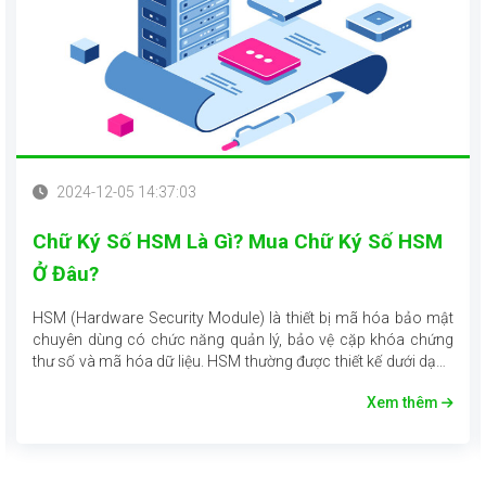
2024-12-05 14:37:03
Chữ Ký Số HSM Là Gì? Mua Chữ Ký Số HSM
Ở Đâu?
HSM (Hardware Security Module) là thiết bị mã hóa bảo mật
chuyên dùng có chức năng quản lý, bảo vệ cặp khóa chứng
thư số và mã hóa dữ liệu. HSM thường được thiết kế dưới dạng
card PCI/PCIe nối vào máy chủ hoặc một thiết bị độc lập có
Xem thêm
kết nối mạng (HSM Network). Thiết bị HSM đáp ứng các yêu
cầu về mức độ tin cậy và bảo mật dữ liệu cao đồng thời duy trì
tốc độ cung cấp dịch vụ tối ưu, hiệu năng vượt trội.