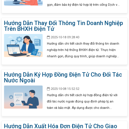
gọn, đảm bảo ký điện tử hợp lệ trên cổng Dịch vụ
công Kho bạc Nhà nước.
Hướng Dẫn Thay Đổi Thông Tin Doanh Nghiệp
Trên BHXH Điện Tử
2025-10-18 09:28:40
Hướng dẫn chi tiết cách thay đổi thông tin doanh
nghiệp trên hệ thống BHXH điện tử. Thực hiện
nhanh gọn, đúng quy trình, giúp doanh nghiệp
cập nhật kịp thời thông tin đăng ký kinh doanh
với cơ quan bảo hiểm xã hội.
Hướng Dẫn Ký Hợp Đồng Điện Tử Cho Đối Tác
Nước Ngoài
2025-10-08 15:52:52
Hướng dẫn chi tiết cách ký hợp đồng điện tử với
đối tác nước ngoài đúng quy định pháp lý, an
toàn và bảo mật. Áp dụng được cho doanh
nghiệp, tổ chức và cá nhân kinh doanh.
Hướng Dẫn Xuất Hóa Đơn Điện Tử Cho Giao