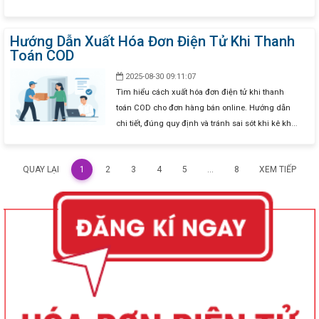
phù hợp doanh nghiệp mọi quy mô.
Hướng Dẫn Xuất Hóa Đơn Điện Tử Khi Thanh
Toán COD
2025-08-30 09:11:07
Tìm hiểu cách xuất hóa đơn điện tử khi thanh
toán COD cho đơn hàng bán online. Hướng dẫn
chi tiết, đúng quy định và tránh sai sót khi kê khai
thuế.
«
»
QUAY LẠI
1
2
3
4
5
...
8
XEM TIẾP