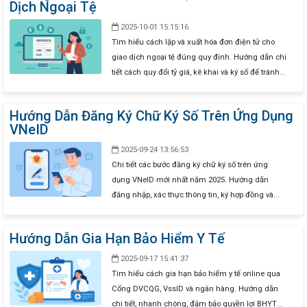
Dịch Ngoại Tệ
2025-10-01 15:15:16
Tìm hiểu cách lập và xuất hóa đơn điện tử cho
giao dịch ngoại tệ đúng quy định. Hướng dẫn chi
tiết cách quy đổi tỷ giá, kê khai và ký số để tránh
sai sót khi xuất hóa đơn quốc tế.
Hướng Dẫn Đăng Ký Chữ Ký Số Trên Ứng Dụng
VNeID
2025-09-24 13:56:53
Chi tiết các bước đăng ký chữ ký số trên ứng
dụng VNeID mới nhất năm 2025. Hướng dẫn
đăng nhập, xác thực thông tin, ký hợp đồng và
tích hợp chữ ký số vào VNeID nhanh chóng, hợp
pháp.
Hướng Dẫn Gia Hạn Bảo Hiểm Y Tế
2025-09-17 15:41:37
Tìm hiểu cách gia hạn bảo hiểm y tế online qua
Cổng DVCQG, VssID và ngân hàng. Hướng dẫn
chi tiết, nhanh chóng, đảm bảo quyền lợi BHYT