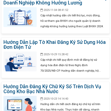
Doanh Nghiệp Không Hưởng Lương
2025-11-04 08:41:52
Cập nhật hướng dẫn chi tiết thủ tục, mức đóng,
hồ sơ tham gia BHXH cho người quản lý doanh
nghiệp không hưởng lương theo Luật BHXH 2024.
Hướng Dẫn Lập Tờ Khai Đăng Ký Sử Dụng Hóa
Đơn Điện Tử
2025-10-29 15:28:42
Cập nhật chi tiết quy định mới về đăng ký sử
dụng hóa đơn điện tử theo Nghị định
70/2025/NĐ-CP. Hướng dẫn doanh nghiệp, hộ
kinh doanh cách lập tờ khai mẫu 01/ĐKTĐ-HĐĐT
từng bước, từ chuẩn bị hồ sơ, khai báo thông tin,
Hướng Dẫn Đăng Ký Chữ Ký Số Trên Dịch Vụ
đến ký điện tử và gửi cơ quan thuế.
Công Kho Bạc Nhà Nước
2025-10-23 14:14:40
Hướng dẫn chi tiết cách đăng ký chữ ký số trên
Kho bạc Nhà nước. Thực hiện dễ dàng, nhanh