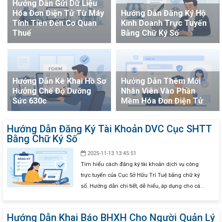
Hướng Dẫn Gửi Dữ Liệu
Hóa Đơn Điện Tử Từ Máy
Hướng Dẫn Đăng Ký Hộ
Tính Tiền Đến Cơ Quan
Kinh Doanh Trực Tuyến
Thuế
Bằng Chữ Ký Số
Hướng Dẫn Kê Khai Hồ Sơ
Hướng Dẫn Thêm Mới
Hưởng Chế Độ Dưỡng
Nhân Viên Vào Phần
Sức 630c
Mềm Hóa Đơn Điện Tử
Hướng Dẫn Đăng Ký Tài Khoản DVC Cục SHTT
Bằng Chữ Ký Số
2025-11-13 13:45:51
Tìm hiểu cách đăng ký tài khoản dịch vụ công
trực tuyến của Cục Sở Hữu Trí Tuệ bằng chữ ký
số. Hướng dẫn chi tiết, dễ hiểu, áp dụng cho cá
nhân và tổ chức.
Hướng Dẫn Khai Báo BHXH Cho Người Quản Lý