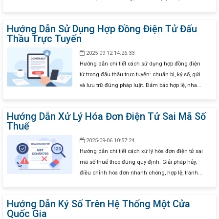
liên tục.
Hướng Dẫn Sử Dụng Hợp Đồng Điện Tử Đấu
Thầu Trực Tuyến
2025-09-12 14:26:33
Hướng dẫn chi tiết cách sử dụng hợp đồng điện
tử trong đấu thầu trực tuyến: chuẩn bị, ký số, gửi
và lưu trữ đúng pháp luật. Đảm bảo hợp lệ, nhanh
chóng, tiết kiệm thời gian cho doanh nghiệp.
Hướng Dẫn Xử Lý Hóa Đơn Điện Tử Sai Mã Số
Thuế
2025-09-06 10:57:24
Hướng dẫn chi tiết cách xử lý hóa đơn điện tử sai
mã số thuế theo đúng quy định. Giải pháp hủy,
điều chỉnh hóa đơn nhanh chóng, hợp lệ, tránh
rắc rối về sổ sách, thuế.
Hướng Dẫn Ký Số Trên Hệ Thống Một Cửa
Quốc Gia