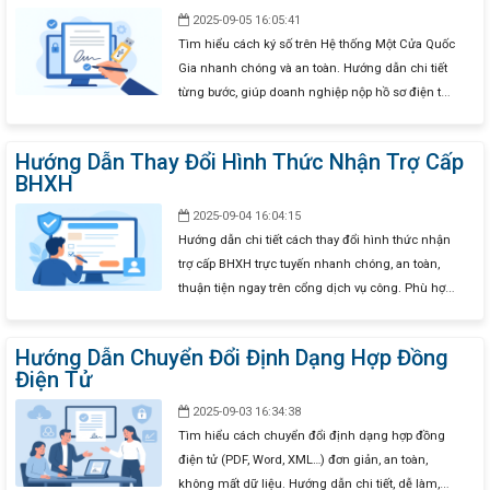
2025-09-05 16:05:41
Tìm hiểu cách ký số trên Hệ thống Một Cửa Quốc
Gia nhanh chóng và an toàn. Hướng dẫn chi tiết
từng bước, giúp doanh nghiệp nộp hồ sơ điện tử
hiệu quả.
Hướng Dẫn Thay Đổi Hình Thức Nhận Trợ Cấp
BHXH
2025-09-04 16:04:15
Hướng dẫn chi tiết cách thay đổi hình thức nhận
trợ cấp BHXH trực tuyến nhanh chóng, an toàn,
thuận tiện ngay trên cổng dịch vụ công. Phù hợp
cho người lao động và doanh nghiệp muốn cập
nhật phương thức nhận tiền (tài khoản ngân
Hướng Dẫn Chuyển Đổi Định Dạng Hợp Đồng
hàng, bưu điện, nhận trực tiếp).
Điện Tử
2025-09-03 16:34:38
Tìm hiểu cách chuyển đổi định dạng hợp đồng
điện tử (PDF, Word, XML…) đơn giản, an toàn,
không mất dữ liệu. Hướng dẫn chi tiết, dễ làm,