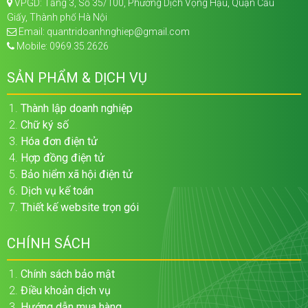
VPGD: Tầng 3, Số 35/100, Phường Dịch Vọng Hậu, Quận Cầu
Giấy, Thành phố Hà Nội
Email: quantridoanhnghiep@gmail.com
Mobile: 0969.35.2626
SẢN PHẨM & DỊCH VỤ
Thành lập doanh nghiệp
Chữ ký số
Hóa đơn điện tử
Hợp đồng điện tử
Bảo hiểm xã hội điện tử
Dịch vụ kế toán
Thiết kế website trọn gói
CHÍNH SÁCH
Chính sách bảo mật
Điều khoản dịch vụ
Hướng dẫn mua hàng