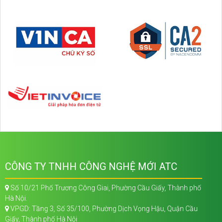
CÔNG TY TNHH CÔNG NGHỆ MỚI ATC
Số 10/21 Phố Trương Công Giai, Phường Cầu Giấy, Thành phố
Hà Nội.
VPGD: Tầng 3, Số 35/100, Phường Dịch Vọng Hậu, Quận Cầu
Giấy, Thành phố Hà Nội