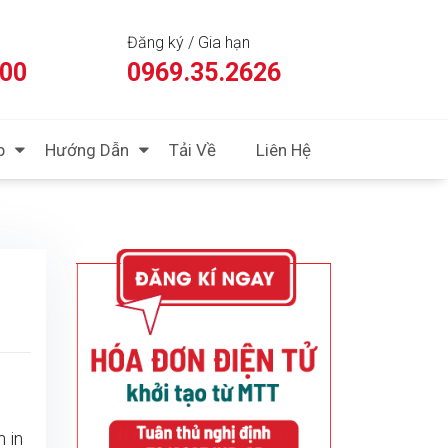
Đăng ký / Gia hạn
:00
0969.35.2626
p
Hướng Dẫn
Tải Về
Liên Hệ
n in