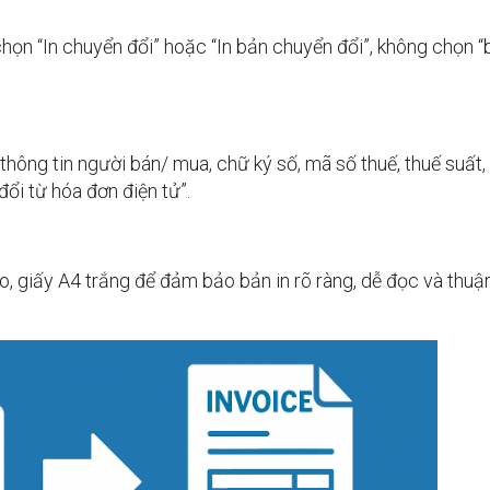
 chọn “In chuyển đổi” hoặc “In bản chuyển đổi”, không chọn 
, thông tin người bán/ mua, chữ ký số, mã số thuế, thuế suất,
ổi từ hóa đơn điện tử”.
o, giấy A4 trắng để đảm bảo bản in rõ ràng, dễ đọc và thuậ