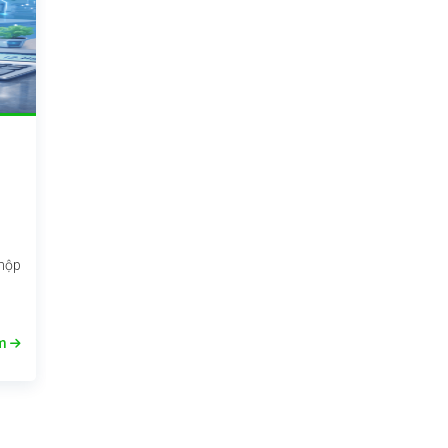
 nộp
êm