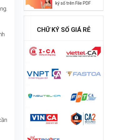
ký số trên File PDF
ng.
CHỮ KÝ SỐ GIÁ RẺ
nh
cần