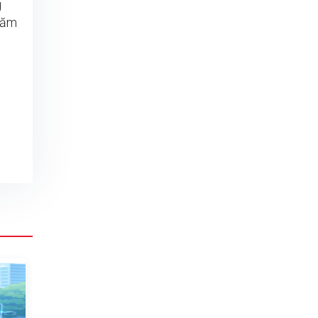
g
 năm