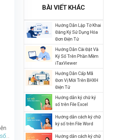
BÀI VIẾT KHÁC
Hướng Dẫn Lập Tờ Khai
Đăng Ký Sử Dụng Hóa
Đơn Điện Tử
Hướng Dẫn Cài Đặt Và
Ký Số Trên Phần Mềm
iTaxViewer
Hướng Dẫn Cấp Mã
Đơn Vị Mới Trên BHXH
Điện Tử
Hướng dẫn ký chữ ký
số trên File Excel
Hướng dẫn cách ký chữ
ký số trên File Word
tên
 số
…
Hướng dẫn cách ký chữ