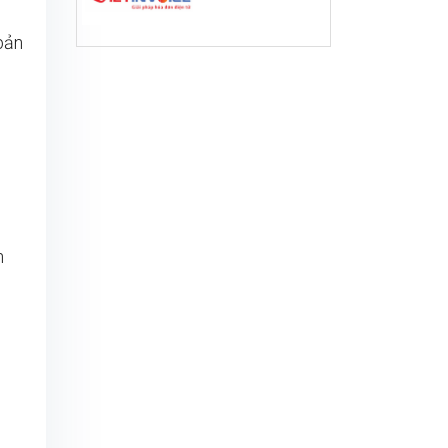
“bản
n