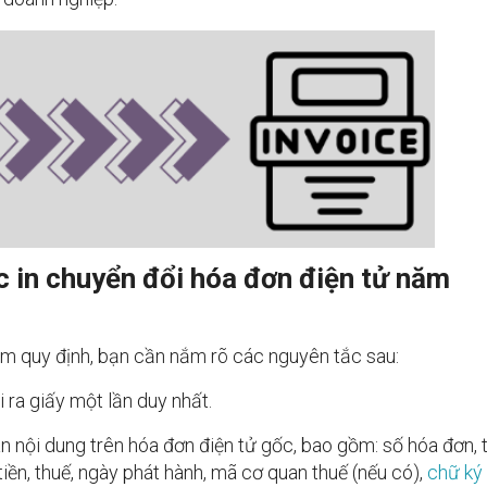
ệc in chuyển đổi hóa đơn điện tử năm
ạm quy định, bạn cần nắm rõ các nguyên tắc sau:
 ra giấy một lần duy nhất.
àn nội dung trên hóa đơn điện tử gốc, bao gồm: số hóa đơn, 
tiền, thuế, ngày phát hành, mã cơ quan thuế (nếu có),
chữ ký