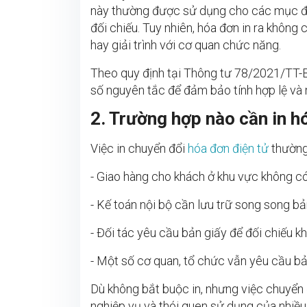
này thường được sử dụng cho các mục đíc
đối chiếu. Tuy nhiên, hóa đơn in ra không c
hay giải trình với cơ quan chức năng.
Theo quy định tại Thông tư 78/2021/TT-BT
số nguyên tắc để đảm bảo tính hợp lệ và
2. Trường hợp nào cần in h
Việc in chuyển đổi
hóa đơn điện tử
thường 
- Giao hàng cho khách ở khu vực không có 
- Kế toán nội bộ cần lưu trữ song song bả
- Đối tác yêu cầu bản giấy để đối chiếu 
- Một số cơ quan, tổ chức vẫn yêu cầu bản
Dù không bắt buộc in, nhưng việc chuyển 
nghiệp vụ và thói quen sử dụng của nhiều