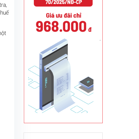
ra,
thuế
một