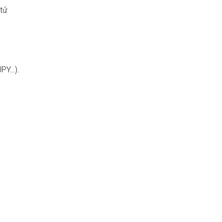
tử
JPY…).