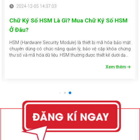
2024-12-05 14:37:03
Chữ Ký Số HSM Là Gì? Mua Chữ Ký Số HSM
Ở Đâu?
HSM (Hardware Security Module) là thiết bị mã hóa bảo mật
chuyên dùng có chức năng quản lý, bảo vệ cặp khóa chứng
thư số và mã hóa dữ liệu. HSM thường được thiết kế dưới dạng
card PCI/PCIe nối vào máy chủ hoặc một thiết bị độc lập có
Xem thêm
kết nối mạng (HSM Network). Thiết bị HSM đáp ứng các yêu
cầu về mức độ tin cậy và bảo mật dữ liệu cao đồng thời duy trì
tốc độ cung cấp dịch vụ tối ưu, hiệu năng vượt trội.