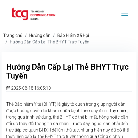
Togg
Trang chủ
Hướng dẫn
Bảo Hiểm Xã Hội
Hướng Dẫn Cấp Lại Thẻ BHYT Trực Tuyến
Hướng Dẫn Cấp Lại Thẻ BHYT Trực
Tuyến
2025-08-18 16:05:10
Thẻ Bảo hiểm Y tế (BHYT) là giấy tờ quan trọng giúp người dân
được hưởng quyền lợi khám chữa bệnh theo quy định. Tuy nhiên,
trong quá trình sử dụng, thẻ BHYT có thể bị mất, hỏng hoặc cần
đổi do thay đổi thông tin cá nhân. Trước đây, người dân phải đến
trực tiếp cơ quan BHXH để làm thủ tục, nhưng hiện nay đã có thể
thực hiện cấp lại thẻ BHYT trực tuyến thông qua Cổng dịch vụ