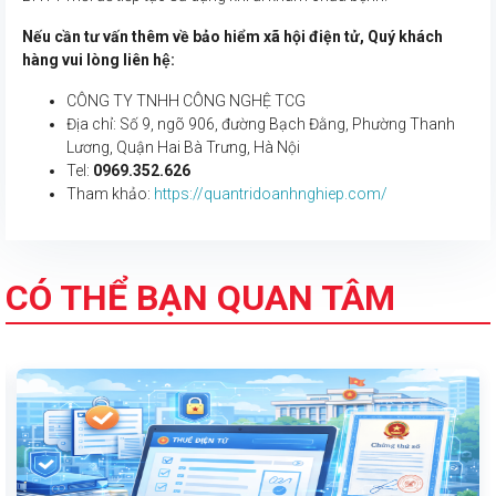
Nếu cần tư vấn thêm về bảo hiểm xã hội điện tử, Quý khách
hàng vui lòng liên hệ:
CÔNG TY TNHH CÔNG NGHỆ TCG
Địa chỉ: Số 9, ngõ 906, đường Bạch Đằng, Phường Thanh
Lương, Quận Hai Bà Trưng, Hà Nội
Tel:
0969.352.626
Tham khảo:
https://quantridoanhnghiep.com/
CÓ THỂ BẠN QUAN TÂM