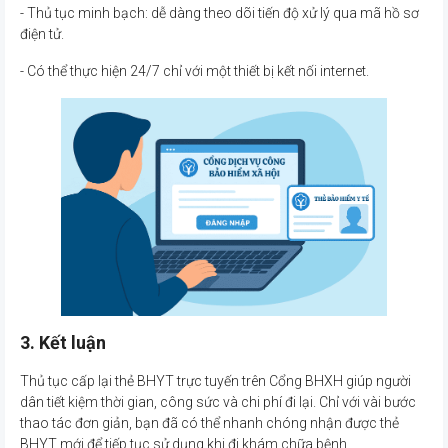
- Thủ tục minh bạch: dễ dàng theo dõi tiến độ xử lý qua mã hồ sơ
điện tử.
- Có thể thực hiện 24/7 chỉ với một thiết bị kết nối internet.
3. Kết luận
Thủ tục cấp lại thẻ BHYT trực tuyến trên Cổng BHXH giúp người
dân tiết kiệm thời gian, công sức và chi phí đi lại. Chỉ với vài bước
thao tác đơn giản, bạn đã có thể nhanh chóng nhận được thẻ
BHYT mới để tiếp tục sử dụng khi đi khám chữa bệnh.