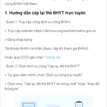
công BHXH Việt Nam.
1. Hướng dẫn cấp lại thẻ BHYT trực tuyến
- Bước 1: Truy cập cổng dịch vụ công BHXH
+ Truy cập website: https://dichvucong.baohiemxahoi.gov.vn
+ Đăng nhập bằng:
Tài khoản BHXH cá nhân (được cấp khi tham gia BHXH).
Hoặc qua CCCD gắn chip /
Chữ ký số
.
- Bước 2: Chọn dịch vụ công “Cấp lại, đổi thẻ BHYT”
+ Tại giao diện chính, chọn “Dịch vụ công trực tuyến”.
+ Chọn mục "Cấp lại, đổi thẻ BHYT do hỏng, mất” hoặc “thay đổi
thông tin”.