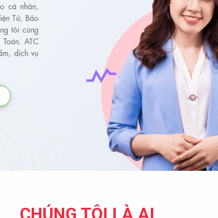
ho cá nhân,
iện Tử, Bảo
ng tôi cũng
ế Toán. ATC
m, dịch vụ
CHÚNG TÔI LÀ AI