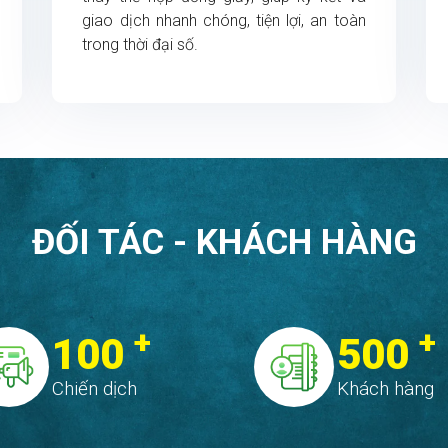
giao dịch nhanh chóng, tiện lợi, an toàn
trong thời đại số.
ĐỐI TÁC - KHÁCH HÀNG
+
+
100
500
Chiến dịch
Khách hàng