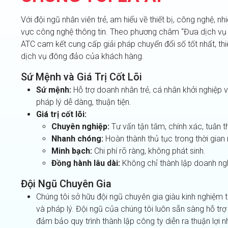
Với đội ngũ nhân viên trẻ, am hiểu về thiết bị, công nghệ, n
vực công nghệ thông tin. Theo phương châm “Đưa dịch vụ ti
ATC cam kết cung cấp giải pháp chuyển đổi số tốt nhất, th
dịch vụ đông đảo của khách hàng.
Sứ Mệnh và Giá Trị Cốt Lõi
Sứ mệnh:
Hỗ trợ doanh nhân trẻ, cá nhân khởi nghiệp 
pháp lý dễ dàng, thuận tiện.
Giá trị cốt lõi:
Chuyên nghiệp:
Tư vấn tận tâm, chính xác, tuân t
Nhanh chóng:
Hoàn thành thủ tục trong thời gian 
Minh bạch:
Chi phí rõ ràng, không phát sinh.
Đồng hành lâu dài:
Không chỉ thành lập doanh nghi
Đội Ngũ Chuyên Gia
Chúng tôi sở hữu đội ngũ chuyên gia giàu kinh nghiệm t
và pháp lý. Đội ngũ của chúng tôi luôn sẵn sàng hỗ tr
đảm bảo quy trình thành lập công ty diễn ra thuận lợi n