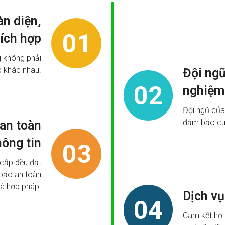
àn diện,
01
tích hợp
g không phải
p khác nhau.
Đội ngũ
02
nghiệm
Đội ngũ của
đảm bảo cun
 an toàn
hông tin
03
 cấp đều đạt
 bảo an toàn
à hợp pháp.
Dịch vụ
04
Cam kết hỗ 